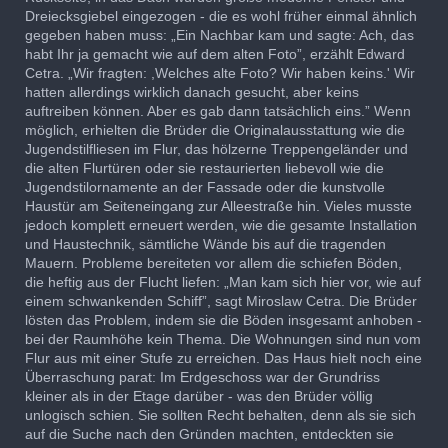
Dreiecksgiebel eingezogen - die es wohl früher einmal ähnlich
gegeben haben muss: „Ein Nachbar kam und sagte: Ach, das
habt Ihr ja gemacht wie auf dem alten Foto”, erzählt Edward
Cetra. „Wir fragten: ,Welches alte Foto? Wir haben keins.' Wir
hatten allerdings wirklich danach gesucht, aber keins
auftreiben können. Aber es gab dann tatsächlich eins.” Wenn
möglich, erhielten die Brüder die Originalausstattung wie die
Jugendstilfliesen im Flur, das hölzerne Treppengeländer und
die alten Flurtüren oder sie restaurierten liebevoll wie die
Jugendstilornamente an der Fassade oder die kunstvolle
Haustür am Seiteneingang zur Alleestraße hin. Vieles musste
jedoch komplett erneuert werden, wie die gesamte Installation
und Haustechnik, sämtliche Wände bis auf die tragenden
Mauern. Probleme bereiteten vor allem die schiefen Böden,
die heftig aus der Flucht liefen: „Man kam sich hier vor, wie auf
einem schwankenden Schiff”, sagt Miroslaw Cetra. Die Brüder
lösten das Problem, indem sie die Böden insgesamt anhoben -
bei der Raumhöhe kein Thema. Die Wohnungen sind nun vom
Flur aus mit einer Stufe zu erreichen. Das Haus hielt noch eine
Überraschung parat: Im Erdgeschoss war der Grundriss
kleiner als in der Etage darüber - was den Brüder völlig
unlogisch schien. Sie sollten Recht behalten, denn als sie sich
auf die Suche nach den Gründen machten, entdeckten sie