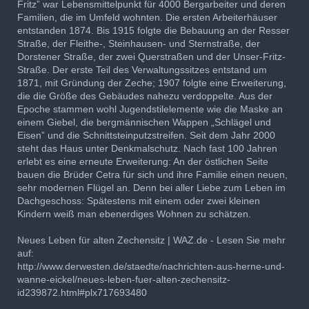
Fritz” war Lebensmittelpunkt für 4000 Bergarbeiter und deren
Familien, die im Umfeld wohnten. Die ersten Arbeiterhäuser
entstanden 1874. Bis 1915 folgte die Bebauung an der Resser
Straße, der Fleithe-, Steinhausen- und Sternstraße, der
Dorstener Straße, der zwei Querstraßen und der Unser-Fritz-
Straße. Der erste Teil des Verwaltungssitzes entstand um
1871, mit Gründung der Zeche; 1907 folgte eine Erweiterung,
die die Größe des Gebäudes nahezu verdoppelte. Aus der
Epoche stammen wohl Jugendstilelemente wie die Maske an
einem Giebel, die bergmännischen Wappen „Schlägel und
Eisen” und die Schnittsteinputzstreifen. Seit dem Jahr 2000
steht das Haus unter Denkmalschutz. Nach fast 100 Jahren
erlebt es eine erneute Erweiterung: An der östlichen Seite
bauen die Brüder Cetra für sich und ihre Familie einen neuen,
sehr modernen Flügel an. Denn bei aller Liebe zum Leben im
Dachgeschoss: Spätestens mit einem oder zwei kleinen
Kindern weiß man ebenerdiges Wohnen zu schätzen.
Neues Leben für alten Zechensitz | WAZ.de - Lesen Sie mehr
auf:
http://www.derwesten.de/staedte/nachrichten-aus-herne-und-
wanne-eickel/neues-leben-fuer-alten-zechensitz-
id239872.html#plx717693480