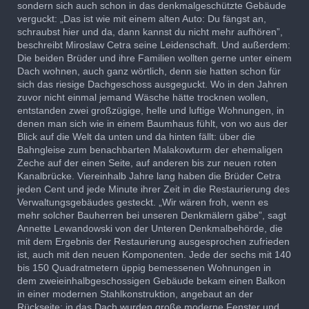
sondern sich auch schon in das denkmalgeschützte Gebäude
verguckt: „Das ist wie mit einem alten Auto: Du fängst an,
schraubst hier und da, dann kannst du nicht mehr aufhören”,
beschreibt Miroslaw Cetra seine Leidenschaft. Und außerdem:
Die beiden Brüder und ihre Familien wollten gerne unter einem
Dach wohnen, auch ganz wörtlich, denn sie hatten schon für
sich das riesige Dachgeschoss ausgeguckt. Wo in den Jahren
zuvor nicht einmal jemand Wäsche hätte trocknen wollen,
entstanden zwei großzügige, helle und luftige Wohnungen, in
denen man sich wie in einem Baumhaus fühlt, von wo aus der
Blick auf die Welt da unten und da hinten fällt: über die
Bahngleise zum benachbarten Malakowturm der ehemaligen
Zeche auf der einen Seite, auf anderen bis zur neuen roten
Kanalbrücke. Viereinhalb Jahre lang haben die Brüder Cetra
jeden Cent und jede Minute ihrer Zeit in die Restaurierung des
Verwaltungsgebäudes gesteckt. „Wir wären froh, wenn es
mehr solcher Bauherren bei unseren Denkmälern gäbe”, sagt
Annette Lewandowski von der Unteren Denkmalbehörde, die
mit dem Ergebnis der Restaurierung ausgesprochen zufrieden
ist, auch mit den neuen Komponenten. Jede der sechs mit 140
bis 150 Quadratmetern üppig bemessenen Wohnungen in
dem zweieinhalbgeschossigen Gebäude bekam einen Balkon
in einer modernen Stahlkonstruktion, angebaut an der
Rückseite; in das Dach wurden große moderne Fenster und