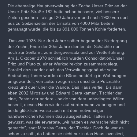
Die ehemalige Hauptverwaltung der Zeche Unser Fritz an der
Unser-Fritz-Straße 182 hatte schon bessere, viel bessere
Zeiten gesehen - als gut 20 Jahre vor und nach 1900 von dort
aus zu Spitzenzeiten der Einsatz von 4000 Mitarbeitern
gemanagt wurde, die bis zu 891 000 Tonnen Kohle förderten.
Das war 1925. Nur drei Jahre später begann der Niedergang
der Zeche, Ende der 30er Jahre dienten die Schächte nur
noch zur Seilfahrt, zum Bergeversatz und zur Wetterführung.
Am 1. Oktober 1970 schließlich wurden Consolidation/Unser
Fritz und Pluto zu einer Werksdirektion zusammengelegt.
Parallel dazu verlor auch das Verwaltungsgebäude seine
Bedeutung. Innen wurden die Büros notdürftig in Wohnungen
umgewandelt, von außen zogen sich unschöne Putznähte
kreuz und quer über die Wände. Das Haus verfiel. Bis dann
eben 2002 Miroslav und Edward Cetra kamen, Tischler der
eine, Pastor der andere - beide von dem unbedingten Willen
beseelt, dieses Haus wieder auf Vordermann zu bringen und
beide glücklicherweise auch mit dem notwendigen
handwerklichen Können dazu ausgestattet. Hätten sie
gewusst, was sie erwartete, „wir hätten es wahrscheinlich nicht
gemacht”, sagt Miroslav Cetra, der Tischler. Doch da war es
schon zu spät, da hatten sie nicht nur in das Haus investiert,